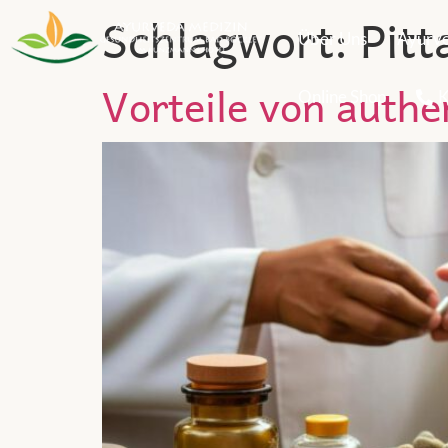
Schlagwort:
Pitt
Über Uns
Ayurv
Vorteile von auth
Online Shop
K