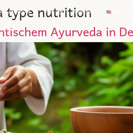
a type nutrition
eda-Angebote
Anfrage
Angebote
EN
entischem Ayurveda in D
ontakt